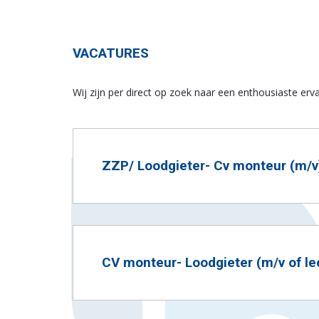
VACATURES
Wij zijn per direct op zoek naar een enthousiaste erv
ZZP/ Loodgieter- Cv monteur (m/v
Wij bieden:
• een boeiende en afwisselende functie met ee
CV monteur- Loodgieter (m/v of lee
• een prettige werksfeer
• goede primaire en secundaire arbeidsvoorwaa
Wij bieden: