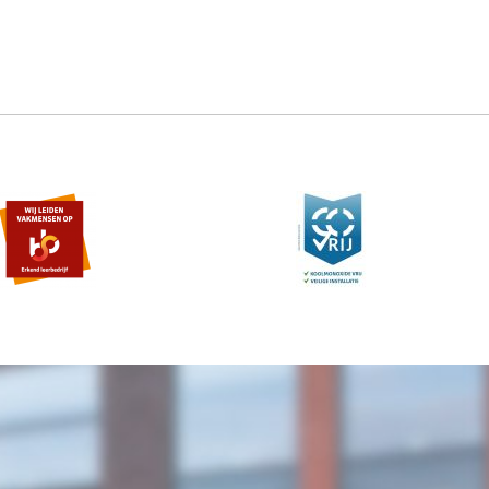
 B. van den Berg
.
ginstal.nl
 B. van den Berg
.
ginstal.nl