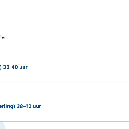
aren:
) 38-40 uur
n grote mate van zelfstandigheid
rling) 38-40 uur
rden volgens c.a.o. kleinmetaal